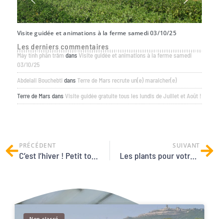
Visite guidée et animations à la ferme samedi 03/10/25
Offre
Les derniers commentaires
Máy tính phần trăm
dans
Visite guidée et animations à la ferme samedi
03/10/25
Abdelali Bouchebti
dans
Terre de Mars recrute un(e) maraicher(e)
Terre de Mars
dans
Visite guidée gratuite tous les lundis de Juillet et Août !
PRÉCÉDENT
SUIVANT
C’est l’hiver ! Petit tour des champs et des activités de saison.
Les plants pour votre potager sont disponibles !
Non classé