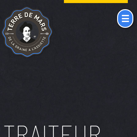
☰
TRAITEUR