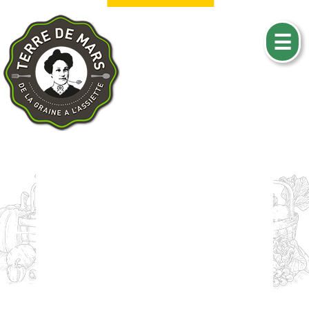
☰
FERME
URBAINE