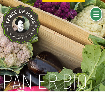
☰
PANIER BIO