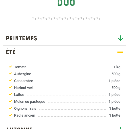
duo
Printemps
été
Tomate
1 kg
Aubergine
500 g
Concombre
1 pièce
Haricot vert
500 g
Laitue
1 pièce
Melon ou pastèque
1 pièce
Oignons frais
1 botte
Radis ancien
1 botte