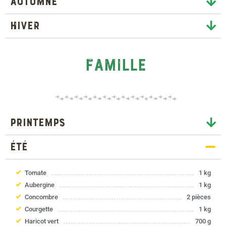
Automne
Hiver
famille
Printemps
été
Tomate
1 kg
Aubergine
1 kg
Concombre
2 pièces
Courgette
1 kg
Haricot vert
700 g