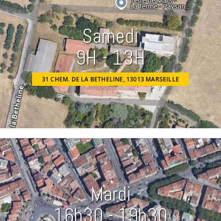
Samedi
9H - 13H
OUVRIR LA CARTE
31 CHEM. DE LA BETHELINE, 13013 MARSEILLE
Mardi
16h30 - 19h30
OUVRIR LA CARTE