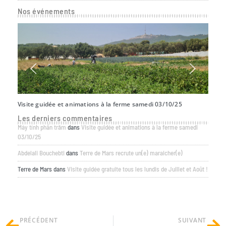
Nos événements
Visite guidée et animations à la ferme samedi 03/10/25
Offre
Les derniers commentaires
Máy tính phần trăm
dans
Visite guidée et animations à la ferme samedi
03/10/25
Abdelali Bouchebti
dans
Terre de Mars recrute un(e) maraicher(e)
Terre de Mars
dans
Visite guidée gratuite tous les lundis de Juillet et Août !
PRÉCÉDENT
SUIVANT