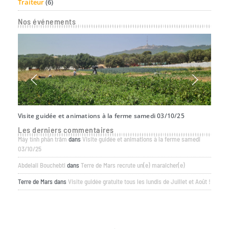
Traiteur
(6)
Nos événements
Visite guidée et animations à la ferme samedi 03/10/25
Offre
Les derniers commentaires
Máy tính phần trăm
dans
Visite guidée et animations à la ferme samedi
03/10/25
Abdelali Bouchebti
dans
Terre de Mars recrute un(e) maraicher(e)
Terre de Mars
dans
Visite guidée gratuite tous les lundis de Juillet et Août !