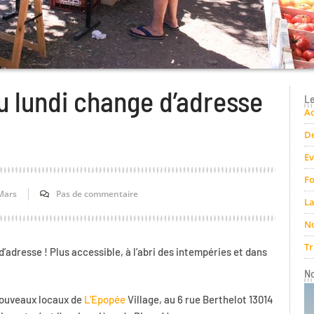
 lundi change d’adresse
Le
Ac
De
E
Fo
Mars
Pas de commentaire
La
No
Tr
adresse ! Plus accessible, à l’abri des intempéries et dans
N
 nouveaux locaux de
L’Epopée
Village, au 6 rue Berthelot 13014