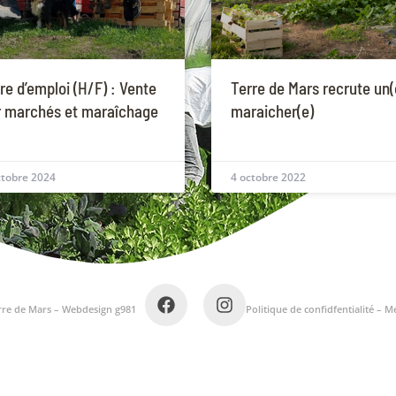
re d’emploi (H/F) : Vente
Terre de Mars recrute un(
r marchés et maraîchage
maraicher(e)
ctobre 2024
4 octobre 2022
rre de Mars –
Webdesign g981
Politique de confidfentialité
–
Me