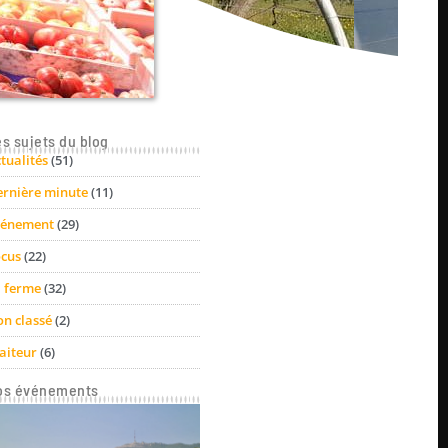
s sujets du blog
tualités
(51)
rnière minute
(11)
vénement
(29)
cus
(22)
 ferme
(32)
n classé
(2)
aiteur
(6)
os événements