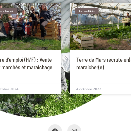
n classé
Actualités
re d’emploi (H/F) : Vente
Terre de Mars recrute un(
r marchés et maraîchage
maraicher(e)
ctobre 2024
4 octobre 2022