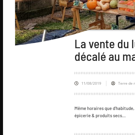
La vente du 
décalé au ma
11/08/2019
Terre de 
Même horaires que d’habitude, to
épicerie & produits secs…