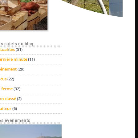
s sujets du blog
tualités
(51)
rnière minute
(11)
vénement
(29)
cus
(22)
 ferme
(32)
n classé
(2)
aiteur
(6)
os événements