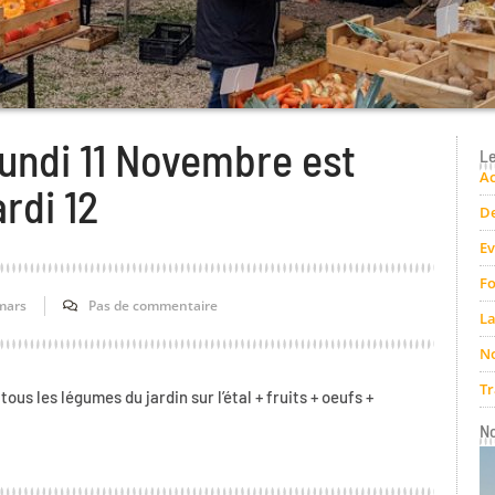
lundi 11 Novembre est
Le
Ac
rdi 12
De
E
Fo
mars
Pas de commentaire
La
No
Tr
us les légumes du jardin sur l’étal + fruits + oeufs +
N