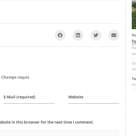
Visite guidée et animations à la
Of
ferme samedi 03/10/25
ma
L
Má
an
Ab
re
 * Champs requis
Te
tou
E-Mail (required)
Website
site in this browser for the next time I comment.