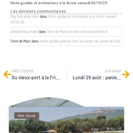
Visite guidée et animations à la ferme samedi 03/10/25
Offre
Les derniers commentaires
Máy tính phần trăm
dans
Visite guidée et animations à la ferme samedi
03/10/25
Abdelali Bouchebti
dans
Terre de Mars recrute un(e) maraicher(e)
Terre de Mars
dans
Visite guidée gratuite tous les lundis de Juillet et Août !
PRÉCÉDENT
SUIVANT
Du vieux-port à la Friche en passant par le MuCem
Lundi 29 août : paniers et visite gratuite à 18h30.
Non classé